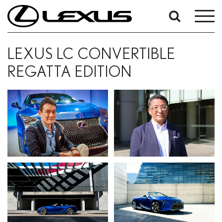
Keresés
dátum
alapján
LEXUS LC CONVERTIBLE
Kezdő dátum
REGATTA EDITION
Záró dátum:
Keresés...