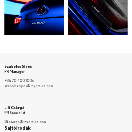
Szabolcs Sipos
PR Manager
+36 70 400 1006
szabolcs.sipos@toyota-ce.com
Lili Csörgő
PR Specialist
lili.csorgo@toyota-ce.com
Sajtóirodák