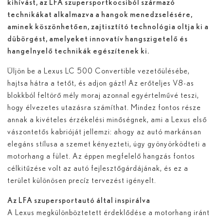
kihívást, az LFA szupersportkocsiból származó
technikákat alkalmazva a hangok menedzselésére,
aminek köszönhetően, zajtisztító technológia oltja ki a
dübörgést, amelyeket innovatív hangszigetelő és
hangelnyelő technikák egészítenek ki.
Üljön be a Lexus LC 500 Convertible vezetőülésébe,
hajtsa hátra a tetőt, és adjon gázt! Az erőteljes V8-as
blokkból feltörő mély moraj azonnal egyértelművé teszi,
hogy élvezetes utazásra számíthat. Mindez fontos része
annak a kivételes érzékelési minőségnek, ami a Lexus első
vászontetős kabrióját jellemzi: ahogy az autó markánsan
elegáns stílusa a szemet kényezteti, úgy gyönyörködteti a
motorhang a fület. Az éppen megfelelő hangzás fontos
célkitűzése volt az autó fejlesztőgárdájának, és ez a
terület különösen precíz tervezést igényelt.
Az LFA szupersportautó által inspirálva
A Lexus megkülönböztetett érdeklődése a motorhang iránt