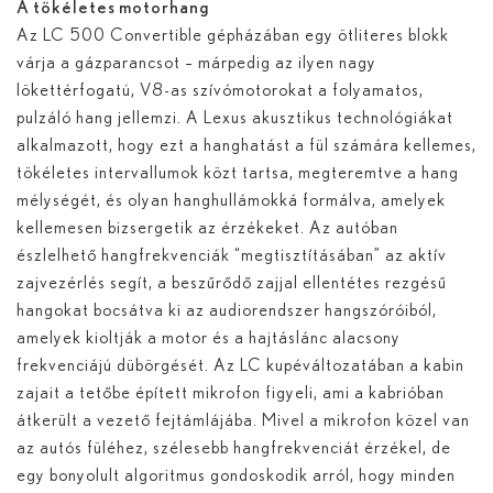
A tökéletes motorhang
Az LC 500 Convertible gépházában egy ötliteres blokk
várja a gázparancsot – márpedig az ilyen nagy
lökettérfogatú, V8-as szívómotorokat a folyamatos,
pulzáló hang jellemzi. A Lexus akusztikus technológiákat
alkalmazott, hogy ezt a hanghatást a fül számára kellemes,
tökéletes intervallumok közt tartsa, megteremtve a hang
mélységét, és olyan hanghullámokká formálva, amelyek
kellemesen bizsergetik az érzékeket. Az autóban
észlelhető hangfrekvenciák “megtisztításában” az aktív
zajvezérlés segít, a beszűrődő zajjal ellentétes rezgésű
hangokat bocsátva ki az audiorendszer hangszóróiból,
amelyek kioltják a motor és a hajtáslánc alacsony
frekvenciájú dübörgését. Az LC kupéváltozatában a kabin
zajait a tetőbe épített mikrofon figyeli, ami a kabrióban
átkerült a vezető fejtámlájába. Mivel a mikrofon közel van
az autós füléhez, szélesebb hangfrekvenciát érzékel, de
egy bonyolult algoritmus gondoskodik arról, hogy minden