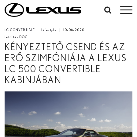
Keresés
dátum
alapján
LC CONVERTIBLE
Lifestyle
10-06-2020
letöltés DOC
Kezdő dátum
KÉNYEZTETŐ CSEND ÉS AZ
ERŐ SZIMFÓNIÁJA A LEXUS
Záró dátum:
LC 500 CONVERTIBLE
Keresés...
KABINJÁBAN