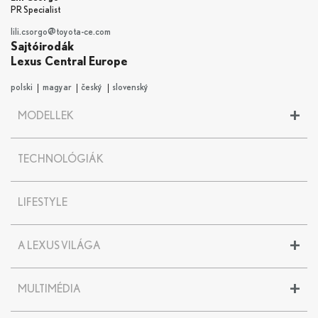
PR Specialist
lili.csorgo@toyota-ce.com
Sajtóirodák
Lexus Central Europe
polski
magyar
český
slovenský
+
MODELLEK
LBX
TECHNOLÓGIÁK
UX
UX 300e
NX
LIFESTYLE
RX
RZ
+
A LEXUS VILÁGA
ES
LS
A Lexus története
LC
+
MULTIMÉDIA
Kereskedők Magyarországon
LC CONVERTIBLE
Enciklopédia
RC F