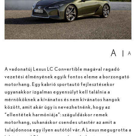
A
A
A vadonatúj Lexus LC Convertible magával ragadó
vezetési élményének egyik fontos eleme a borzongató
motorhang. Egy kabrió sportautó fejlesztésekor
ugyanakkor izgalmas egyensúlyt kell találnia a
mérnököknek a kívánatos és nem kívánatos hangok
között, amit akár úgy is nevezhetnénk, hogy az
“ellentétek harmóniája”: száguldáskor remek
motorhang, suhanáskor csendes utastér az amit a
tulajdonosa egy ilyen autótól vár. A Lexus megugrotta a