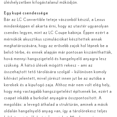
üléshelyzetben kifogástalanul működjön.
Egy kupé csendessége
Bár az LC Convertible teteje vászonból készül, a Lexus
mindenképpen el akarta érni, hogy az utastér ugyanolyan
csendes legyen, mint az LC Coupe kabinja. Éppen ezért a
mérnökök akusztikus szimulációkat készítettek annak
meghatározására, hogy az erősebb zajok hol lépnek be a
belső térbe, és ennek alapján már pontosan kiszámíthatták,
hová mennyi hangszigetelő és hangelnyelő anyagra lesz
szükség. A hátsó ülések mögötti rekesz – ami az
összehajtott tető tárolására szolgál – különösen komoly
kihívást jelentett, mivel jórészt innen jut be az autóba a
kerekek és a kipufogó zaja. Ahhoz már nem volt elég hely,
hogy még vastagabb hangszigetelést építsenek be, ezért a
csapat inkább a burkolat anyagára összpontosított. A
megoldás: a levegő áthalad a struktúrán, aminek a másik
oldalán hangelnyelő anyag van, így a tárolórekesz teljes