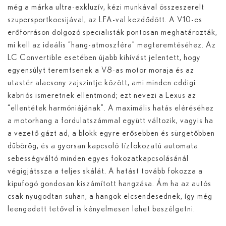
még a márka ultra-exkluzív, kézi munkával összeszerelt
szupersportkocsijával, az LFA-val kezdődött. A V10-es
erőforráson dolgozó specialisták pontosan meghatározták,
mi kell az ideális “hang-atmoszféra” megteremtéséhez. Az
LC Convertible esetében újabb kihívást jelentett, hogy
egyensúlyt teremtsenek a V8-as motor moraja és az
utastér alacsony zajszintje között, ami minden eddigi
kabriós ismeretnek ellentmond; ezt nevezi a Lexus az
“ellentétek harmóniájának”. A maximális hatás eléréséhez
a motorhang a fordulatszámmal együtt változik, vagyis ha
a vezető gázt ad, a blokk egyre erősebben és sürgetőbben
dübörög, és a gyorsan kapcsoló tízfokozatú automata
sebességváltó minden egyes fokozatkapcsolásánál
végigjátssza a teljes skálát. A hatást tovább fokozza a
kipufogó gondosan kiszámított hangzása. Ám ha az autós
csak nyugodtan suhan, a hangok elcsendesednek, így még
leengedett tetővel is kényelmesen lehet beszélgetni.