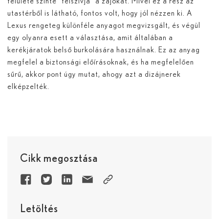
felülete szinte “felszívja” a zajokat. Mivel ez a rész az
utastérből is látható, fontos volt, hogy jól nézzen ki. A
Lexus rengeteg különféle anyagot megvizsgált, és végül
egy olyanra esett a választása, amit általában a
kerékjáratok belső burkolására használnak. Ez az anyag
megfelel a biztonsági előírásoknak, és ha megfelelően
sűrű, akkor pont úgy mutat, ahogy azt a dizájnerek
elképzelték.
Cikk megosztása
Letöltés