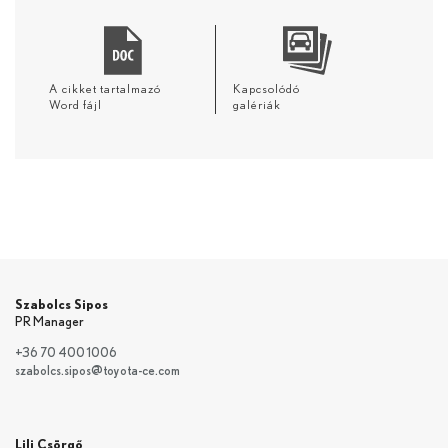
A cikket tartalmazó
Kapcsolódó
Word fájl
galériák
Szabolcs Sipos
PR Manager
+36 70 400 1006
szabolcs.sipos@toyota-ce.com
Lili Csörgő