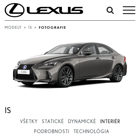
Upresnit'
podľa
MODELY
>
IS
>
FOTOGRAFIE
dátumov:
Dátum začiatku
Dátum ukončenia
Hľadať...
IS
VŠETKY
STATICKÉ
DYNAMICKÉ
INTERIÉR
PODROBNOSTI
TECHNOLÓGIA