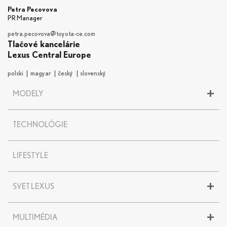
Petra Pecovova
PR Manager
petra.pecovova@toyota-ce.com
Tlačové kancelárie
Lexus Central Europe
polski
magyar
český
slovenský
+
MODELY
LBX
TECHNOLÓGIE
UX
UX 300e
NX
LIFESTYLE
RX
RZ
+
SVET LEXUS
ES
LS
Lexus história
LC
+
MULTIMÉDIA
Lexus centrá
LC CONVERTIBLE