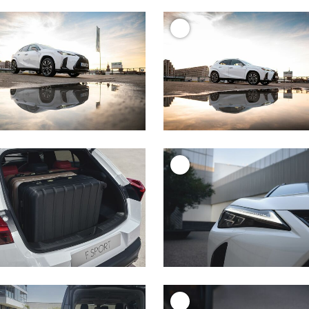
+
+
+