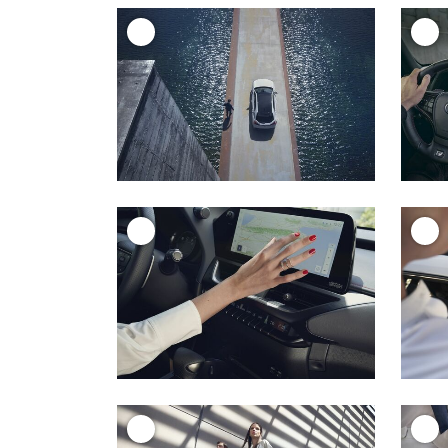
+
+
+
+
+
+