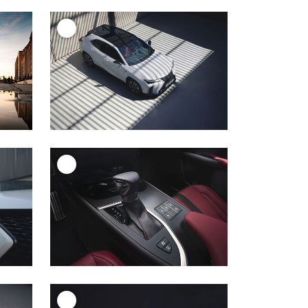
+
+
+