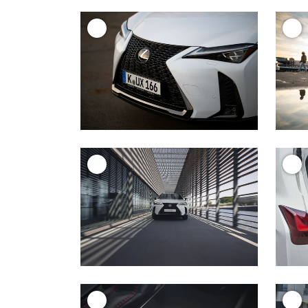
+
+
+
+
+
+