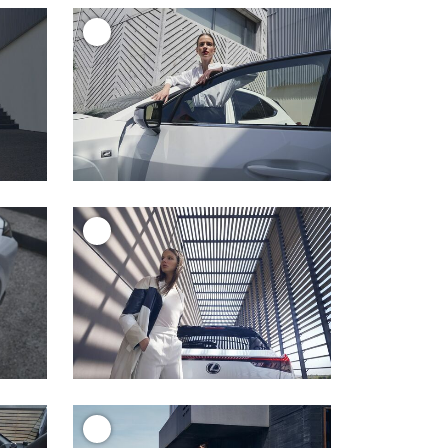
+
+
+