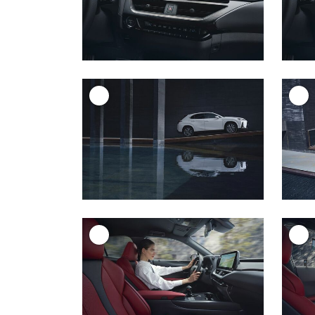
+
+
+
+