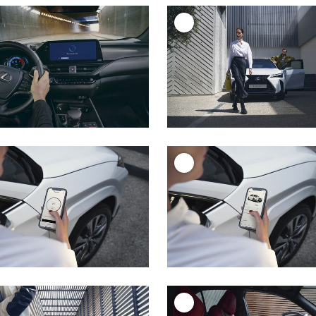
+
+
+