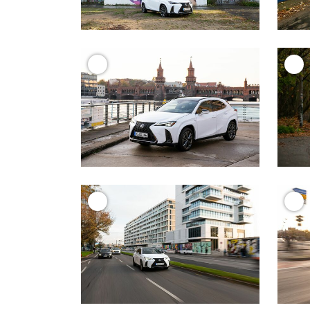
+
+
+
+