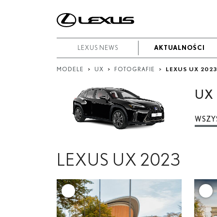
W
okresie
Od
LEXUS NEWS
LEXUS NEWS
AKTUALNOŚCI
AKTUALNOŚCI
-
MODELE
>
UX
>
FOTOGRAFIE
>
LEXUS UX 2023
Do
UX
Data rozpoczęcia
Zakończ
WSZY
Szukaj
LEXUS UX 2023
+
+