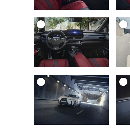
+
+
+
+