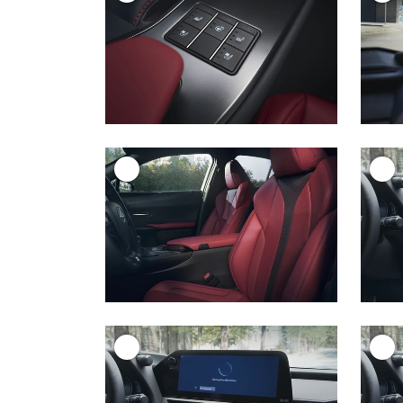
+
+
+
+