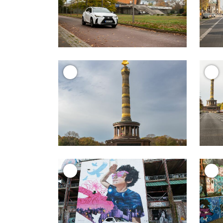
+
+
+
+