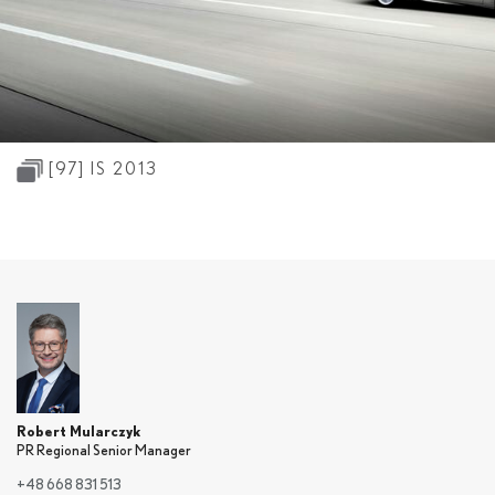
[97]
IS 2013
Robert Mularczyk
PR Regional Senior Manager
+48 668 831 513