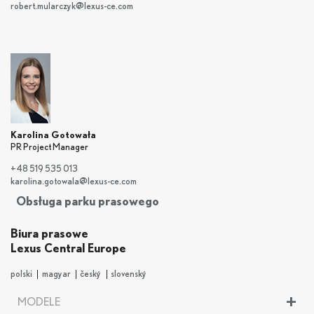
robert.mularczyk@lexus-ce.com
Karolina Gotowała
PR Project Manager
+48 519 535 013
karolina.gotowala@lexus-ce.com
Obsługa parku prasowego
Biura prasowe
Lexus Central Europe
polski
magyar
český
slovenský
+
MODELE