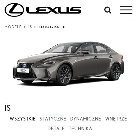
W
okresie
Od
MODELE
>
IS
>
FOTOGRAFIE
-
Do
Data rozpoczęcia
Zakończ
Szukaj
IS
WSZYSTKIE
STATYCZNE
DYNAMICZNE
WNĘTRZE
DETALE
TECHNIKA