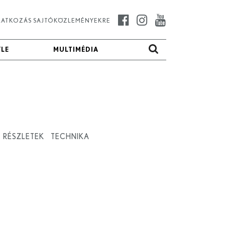
IRATKOZÁS SAJTÓKÖZLEMÉNYEKRE
YLE
YLE
MULTIMÉDIA
MULTIMÉDIA
RÉSZLETEK
TECHNIKA