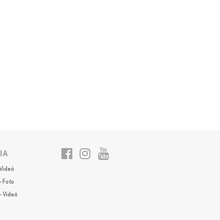
IA
 Videó
- Foto
- Videó