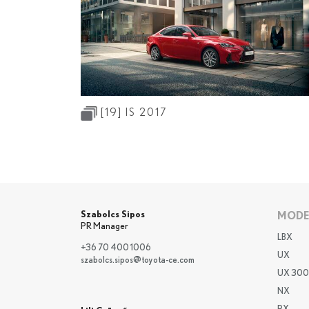
[19]
IS 2017
Szabolcs Sipos
MODE
PR Manager
LBX
+36 70 400 1006
UX
szabolcs.sipos@toyota-ce.com
UX 300
NX