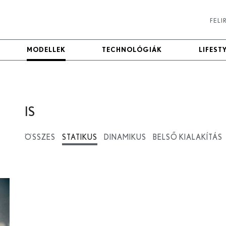
FEL
MODELLEK
MODELLEK
TECHNOLÓGIÁK
TECHNOLÓGIÁK
LIFEST
LIFEST
IS
ÖSSZES
STATIKUS
DINAMIKUS
BELSŐ KIALAKÍTÁS