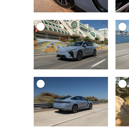
+
+
+
+