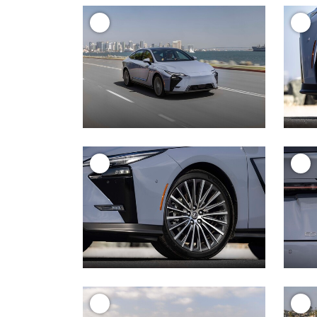
+
+
+
+
+
+