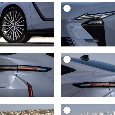
+
+
+