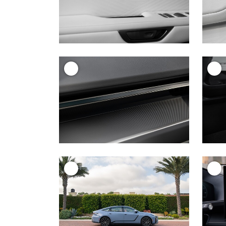
+
+
+
+