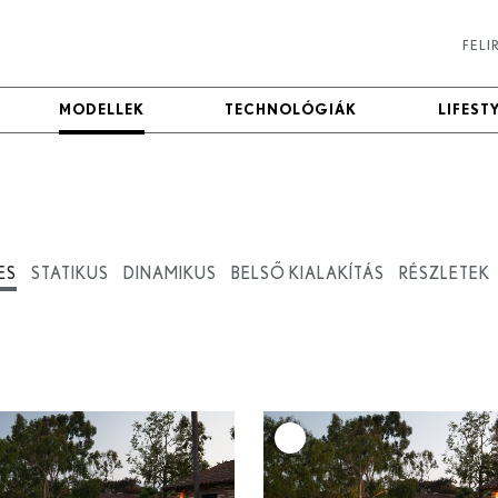
FEL
MODELLEK
MODELLEK
TECHNOLÓGIÁK
TECHNOLÓGIÁK
LIFEST
LIFEST
ES
STATIKUS
DINAMIKUS
BELSŐ KIALAKÍTÁS
RÉSZLETEK
+