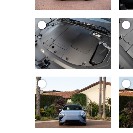
+
+
+
+