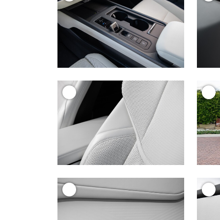
+
+
+
+