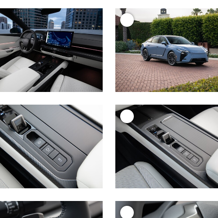
+
+
+