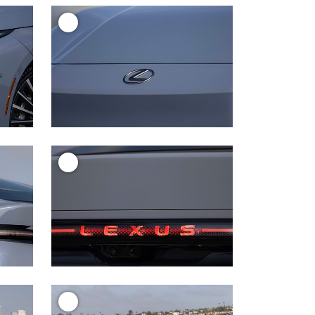
+
+
+