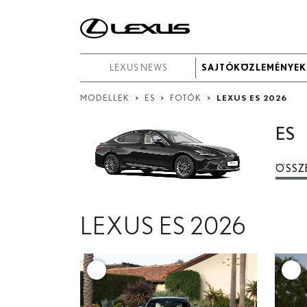
Keresés
dátum
LEXUS NEWS
LEXUS NEWS
SAJTÓKÖZLEMÉNYEK
SAJTÓKÖZLEMÉNYEK
alapján
MODELLEK
>
ES
>
FOTÓK
>
LEXUS ES 2026
Kezdő dátum
Záró dátum:
ES
ÖSSZ
Keresés...
LEXUS ES 2026
+
+