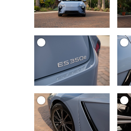
+
+
+
+