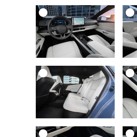
+
+
+
+
+
+