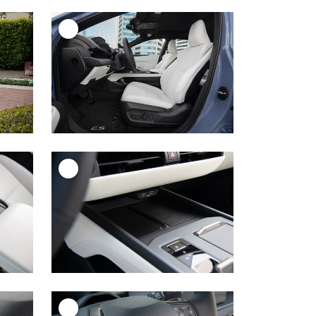
+
+
+