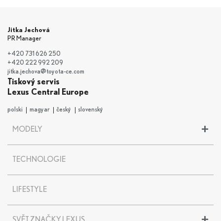
Jitka Jechová
PR Manager
+420 731 626 250
+420 222 992 209
jitka.jechova@toyota-ce.com
Tiskový servis
Lexus Central Europe
polski
magyar
český
slovenský
+
MODELY
LBX
TECHNOLOGIE
UX
UX 300e
NX
LIFESTYLE
RX
RZ
+
SVĚT ZNAČKY LEXUS