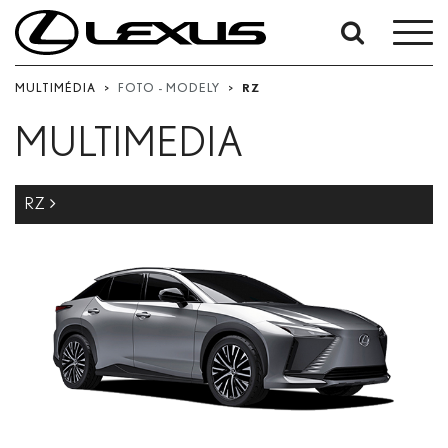
Vyhledávání
podle
MULTIMÉDIA
>
FOTO - MODELY
>
RZ
data:
MULTIMEDIA
Počáteční datum
Datum ukončení
RZ
Hledat