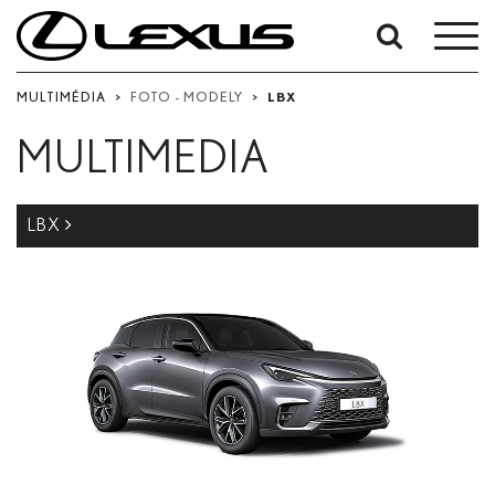
Vyhledávání
podle
MULTIMÉDIA
>
FOTO - MODELY
>
LBX
data:
MULTIMEDIA
Počáteční datum
Datum ukončení
LBX
Hledat