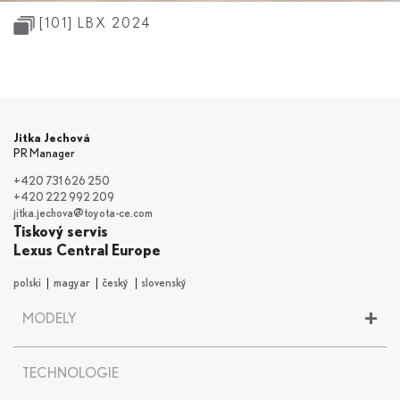
[101]
LBX 2024
Jitka Jechová
PR Manager
+420 731 626 250
+420 222 992 209
jitka.jechova@toyota-ce.com
Tiskový servis
Lexus Central Europe
polski
magyar
český
slovenský
+
MODELY
LBX
TECHNOLOGIE
UX
UX 300e