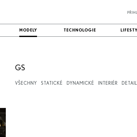
PŘIH
MODELY
MODELY
TECHNOLOGIE
TECHNOLOGIE
LIFEST
LIFEST
GS
VŠECHNY
STATICKÉ
DYNAMICKÉ
INTERIÉR
DETAI