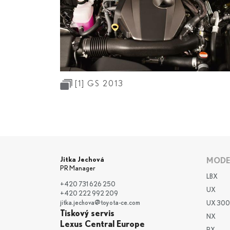
[1]
GS 2013
Jitka Jechová
MODE
PR Manager
LBX
+420 731 626 250
UX
+420 222 992 209
jitka.jechova@toyota-ce.com
UX 300
Tiskový servis
NX
Lexus Central Europe