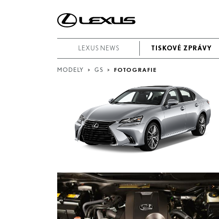
Videa
Vyhledávání
podle
LEXUS NEWS
LEXUS NEWS
TISKOVÉ ZPRÁVY
TISKOVÉ ZPRÁVY
data:
MODELY
>
GS
>
FOTOGRAFIE
Počáteční datum
Datum ukončení
Hledat